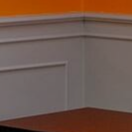
Site officiel
86
EUR
En
MEILLEUR TARIF GARANTI
solo
En
Gastronomie